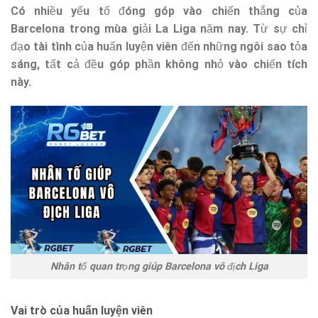
Có nhiều yếu tố đóng góp vào chiến thắng của
Barcelona trong mùa giải La Liga năm nay. Từ sự chỉ
đạo tài tình của huấn luyện viên đến những ngôi sao tỏa
sáng, tất cả đều góp phần không nhỏ vào chiến tích
này.
Nhân tố quan trọng giúp Barcelona vô địch Liga
Vai trò của huấn luyện viên