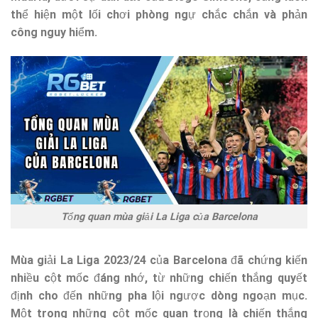
thể hiện một lối chơi phòng ngự chắc chắn và phản
công nguy hiểm.
Tổng quan mùa giải La Liga của Barcelona
Mùa giải La Liga 2023/24 của Barcelona đã chứng kiến
nhiều cột mốc đáng nhớ, từ những chiến thắng quyết
định cho đến những pha lội ngược dòng ngoạn mục.
Một trong những cột mốc quan trọng là chiến thắng