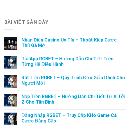
BÀI VIẾT GẦN ĐÂY
Nhận Diện Casino Uy Tín – Thoát Kiếp Cược
17
Thủ Gà Mờ
Th9
Tải App RGBET – Hướng Dẫn Chi Tiết Trên
08
Từng Hệ Điều Hành
Th6
Rút Tiền RGBET – Quy Trình Đơn Giản Dành Cho
08
Người Mới
Th6
Nạp Tiền RGBET – Hướng Dẫn Chi Tiết Từ A Tới
08
Z Cho Tân Binh
Th6
Đăng Nhập RGBET – Truy Cập KHo Game Cá
08
Cược Đẳng Cấp
Th6