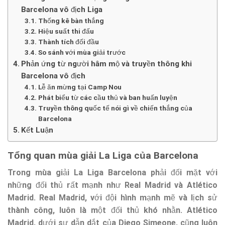
Barcelona vô địch Liga
Thống kê bàn thắng
Hiệu suất thi đấu
Thành tích đối đầu
So sánh với mùa giải trước
Phản ứng từ người hâm mộ và truyền thông khi
Barcelona vô địch
Lễ ăn mừng tại Camp Nou
Phát biểu từ các cầu thủ và ban huấn luyện
Truyền thông quốc tế nói gì về chiến thắng của
Barcelona
Kết Luận
Tổng quan mùa giải La Liga của Barcelona
Trong mùa giải La Liga Barcelona phải đối mặt với
những đối thủ rất mạnh như Real Madrid và Atlético
Madrid. Real Madrid, với đội hình mạnh mẽ và lịch sử
thành công, luôn là một đối thủ khó nhằn. Atlético
Madrid, dưới sự dẫn dắt của Diego Simeone, cũng luôn