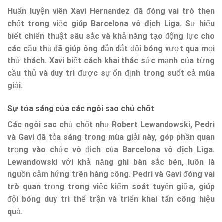
Huấn luyện viên Xavi Hernandez đã đóng vai trò then
chốt trong việc giúp
Barcelona vô địch Liga
. Sự hiểu
biết chiến thuật sâu sắc và khả năng tạo động lực cho
các cầu thủ đã giúp ông dẫn dắt đội bóng vượt qua mọi
thử thách. Xavi biết cách khai thác sức mạnh của từng
cầu thủ và duy trì được sự ổn định trong suốt cả mùa
giải.
Sự tỏa sáng của các ngôi sao chủ chốt
Các ngôi sao chủ chốt như Robert Lewandowski, Pedri
và Gavi đã tỏa sáng trong mùa giải này, góp phần quan
trọng vào chức vô địch của
Barcelona vô địch Liga
.
Lewandowski với khả năng ghi bàn sắc bén, luôn là
nguồn cảm hứng trên hàng công. Pedri và Gavi đóng vai
trò quan trọng trong việc kiểm soát tuyến giữa, giúp
đội bóng duy trì thế trận và triển khai tấn công hiệu
quả.