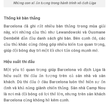
Những con số ấn tượng trong hành trình vô địch Liga
Thống kê bàn thắng
Barcelona đã ghi rất nhiều bàn thắng trong mùa giải
này, với những cầu thủ như Lewandowski và Ousmane
Dembélé dẫn đầu danh sách ghi bàn. Bên cạnh đó, các
cầu thủ khác cũng đóng góp nhiều kiến tạo quan trọng,
giúp đội bóng duy trì một lối chơi tấn công mạnh mẽ.
Hiệu suất thi đấu
Một yếu tố quan trọng giúp
Barcelona vô địch Liga
là
hiệu suất thi đấu ấn tượng trên cả sân nhà và sân
khách. Dù thi đấu ở đâu Barcelona luôn thể hiện sự ổn
định và khả năng giành chiến thắng. Sân nhà Camp Nou
là nơi mà đội bóng có lợi thế lớn, nhưng trên sân khách
Barcelona cũng không hề kém cạnh.