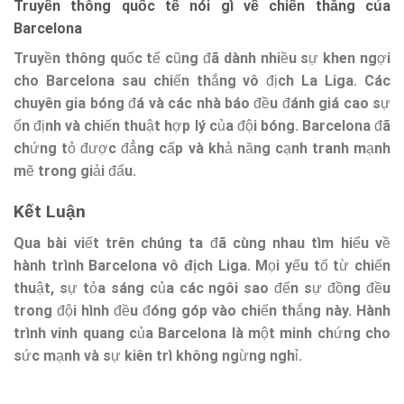
Truyền thông quốc tế nói gì về chiến thắng của
Barcelona
Truyền thông quốc tế cũng đã dành nhiều sự khen ngợi
cho Barcelona sau chiến thắng vô địch La Liga. Các
chuyên gia bóng đá và các nhà báo đều đánh giá cao sự
ổn định và chiến thuật hợp lý của đội bóng. Barcelona đã
chứng tỏ được đẳng cấp và khả năng cạnh tranh mạnh
mẽ trong giải đấu.
Kết Luận
Qua bài viết trên chúng ta đã cùng nhau tìm hiểu về
hành trình
Barcelona vô địch Liga
. Mọi yếu tố từ chiến
thuật, sự tỏa sáng của các ngôi sao đến sự đồng đều
trong đội hình đều đóng góp vào chiến thắng này. Hành
trình vinh quang của Barcelona là một minh chứng cho
sức mạnh và sự kiên trì không ngừng nghỉ.