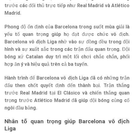
trước các đối thủ trực tiếp như Real Madrid và Atlético
Madrid.
Phong độ ổn định của Barcelona trong suốt mùa giải là
yếu tố quan trọng giúp họ đạt được chức vô địch.
Barcelona vô địch Liga
nhờ vào sự đồng đều trong đội
hình và sự xuất sắc trong các trận đấu quan trọng. Đội
bóng xứ Catalan duy trì một lối chơi chắc chắn, phối
hợp ăn ý và hiệu quả trên cả ba tuyến.
Hành trình để
Barcelona vô địch Liga
đã có những trận
đấu then chốt quyết định đến thành bại. Trận thắng
trước Real Madrid tại El Clásico và chiến thắng quan
trọng trước Atlético Madrid đã giúp đội bóng củng cố
ngôi đầu bảng.
Nhân tố quan trọng giúp Barcelona vô địch
Liga