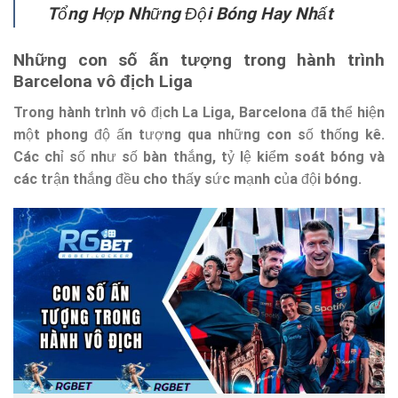
Tổng Hợp Những Đội Bóng Hay Nhất
Những con số ấn tượng trong hành trình
Barcelona vô địch Liga
Trong hành trình vô địch La Liga, Barcelona đã thể hiện
một phong độ ấn tượng qua những con số thống kê.
Các chỉ số như số bàn thắng, tỷ lệ kiểm soát bóng và
các trận thắng đều cho thấy sức mạnh của đội bóng.