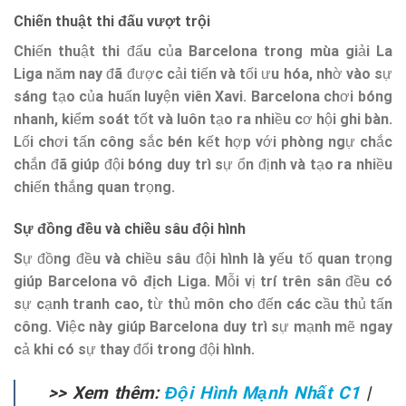
Chiến thuật thi đấu vượt trội
Chiến thuật thi đấu của Barcelona trong mùa giải La
Liga năm nay đã được cải tiến và tối ưu hóa, nhờ vào sự
sáng tạo của huấn luyện viên Xavi. Barcelona chơi bóng
nhanh, kiểm soát tốt và luôn tạo ra nhiều cơ hội ghi bàn.
Lối chơi tấn công sắc bén kết hợp với phòng ngự chắc
chắn đã giúp đội bóng duy trì sự ổn định và tạo ra nhiều
chiến thắng quan trọng.
Sự đồng đều và chiều sâu đội hình
Sự đồng đều và chiều sâu đội hình là yếu tố quan trọng
giúp
Barcelona vô địch Liga
. Mỗi vị trí trên sân đều có
sự cạnh tranh cao, từ thủ môn cho đến các cầu thủ tấn
công. Việc này giúp Barcelona duy trì sự mạnh mẽ ngay
cả khi có sự thay đổi trong đội hình.
>> Xem thêm:
Đội Hình Mạnh Nhất C1
|