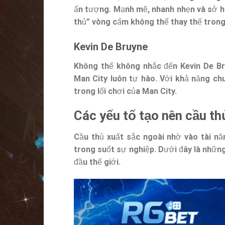
ấn tượng. Mạnh mẽ, nhanh nhẹn và sở hữ
thủ” vòng cấm không thể thay thế trong
Kevin De Bruyne
Không thể không nhắc đến Kevin De B
Man City luôn tự hào. Với khả năng chu
trong lối chơi của Man City.
Các yếu tố tạo nên cầu thủ
Cầu thủ xuất sắc ngoài nhờ vào tài nă
trong suốt sự nghiệp. Dưới đây là nhữn
đầu thế giới.