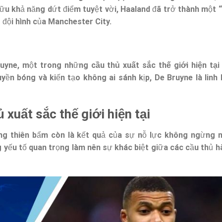
u khả năng dứt điểm tuyệt vời, Haaland đã trở thành một “
 đội hình của Manchester City.
ruyne, một trong những
cầu thủ xuất sắc thế giới hiện tại
yền bóng và kiến tạo không ai sánh kịp, De Bruyne là linh
 xuất sắc thế giới hiện tại
ng thiên bẩm còn là kết quả của sự nỗ lực không ngừng n
g yếu tố quan trọng làm nên sự khác biệt giữa các cầu thủ 