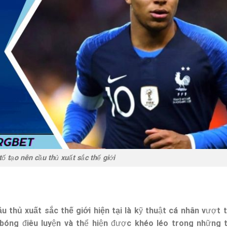
tố tạo nên cầu thủ xuất sắc thế giới
ầu thủ xuất sắc thế giới hiện tại
là kỹ thuật cá nhân vượt t
bóng điêu luyện và thể hiện được khéo léo trong những t