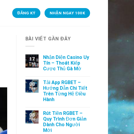
ĐĂNG KÝ
NHẬN NGAY 100K
BÀI VIẾT GẦN ĐÂY
Nhận Diện Casino Uy
17
Tín – Thoát Kiếp
Th9
Cược Thủ Gà Mờ
Tải App RGBET –
08
Hướng Dẫn Chi Tiết
Th6
Trên Từng Hệ Điều
Hành
Rút Tiền RGBET –
08
Quy Trình Đơn Giản
Th6
Dành Cho Người
Mới