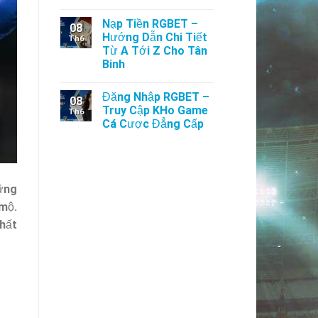
Nạp Tiền RGBET –
08
Hướng Dẫn Chi Tiết
Th6
Từ A Tới Z Cho Tân
Binh
Đăng Nhập RGBET –
08
Truy Cập KHo Game
Th6
Cá Cược Đẳng Cấp
ững
 mộ.
hất