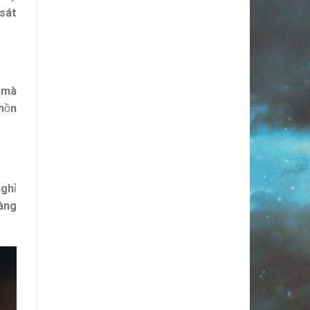
sát
mà
 hồn
ghỉ
hàng