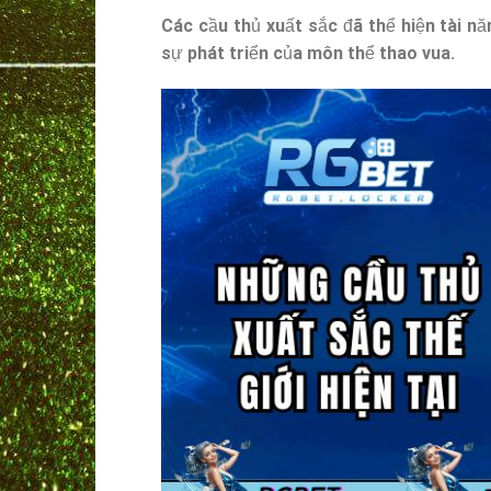
Các cầu thủ xuất sắc đã thể hiện tài 
sự phát triển của môn thể thao vua.