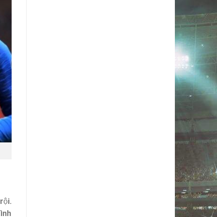
rội.
ình