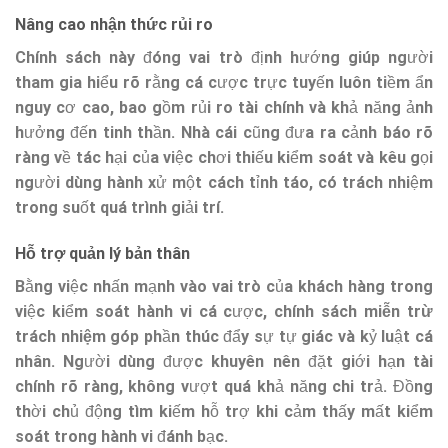
Nâng cao nhận thức rủi ro
Chính sách này đóng vai trò định hướng giúp người
tham gia hiểu rõ rằng cá cược trực tuyến luôn tiềm ẩn
nguy cơ cao, bao gồm rủi ro tài chính và khả năng ảnh
hưởng đến tinh thần. Nhà cái cũng đưa ra cảnh báo rõ
ràng về tác hại của việc chơi thiếu kiểm soát và kêu gọi
người dùng hành xử một cách tỉnh táo, có trách nhiệm
trong suốt quá trình giải trí.
Hỗ trợ quản lý bản thân
Bằng việc nhấn mạnh vào vai trò của khách hàng trong
việc kiểm soát hành vi cá cược, chính sách
miễn trừ
trách nhiệm
góp phần thúc đẩy sự tự giác và kỷ luật cá
nhân. Người dùng được khuyên nên đặt giới hạn tài
chính rõ ràng, không vượt quá khả năng chi trả. Đồng
thời chủ động tìm kiếm hỗ trợ khi cảm thấy mất kiểm
soát trong hành vi đánh bạc.