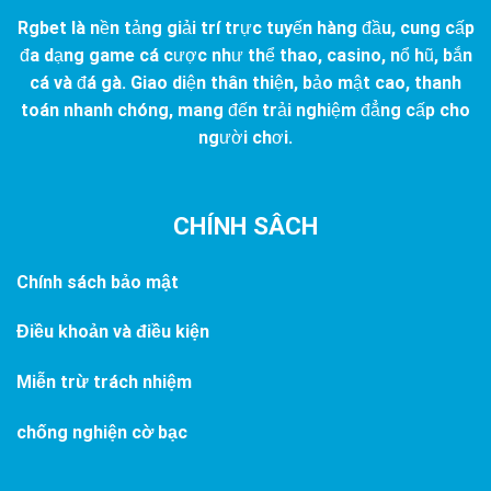
Rgbet
là nền tảng giải trí trực tuyến hàng đầu, cung cấp
đa dạng game cá cược như thể thao, casino, nổ hũ, bắn
cá và đá gà. Giao diện thân thiện, bảo mật cao, thanh
toán nhanh chóng, mang đến trải nghiệm đẳng cấp cho
người chơi.
CHÍNH SÂCH
Chính sách bảo mật
Điều khoản và điều kiện
Miễn trừ trách nhiệm
chống nghiện cờ bạc