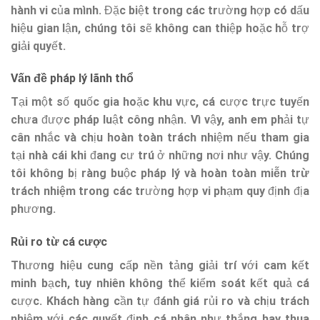
hành vi của mình. Đặc biệt trong các trường hợp có dấu
hiệu gian lận, chúng tôi sẽ không can thiệp hoặc hỗ trợ
giải quyết.
Vấn đề pháp lý lãnh thổ
Tại một số quốc gia hoặc khu vực, cá cược trực tuyến
chưa được pháp luật công nhận. Vì vậy, anh em phải tự
cân nhắc và chịu hoàn toàn trách nhiệm nếu tham gia
tại nhà cái khi đang cư trú ở những nơi như vậy. Chúng
tôi không bị ràng buộc pháp lý và hoàn toàn
miễn trừ
trách nhiệm
trong các trường hợp vi phạm quy định địa
phương.
Rủi ro từ cá cược
Thương hiệu cung cấp nền tảng giải trí với cam kết
minh bạch, tuy nhiên không thể kiểm soát kết quả cá
cược. Khách hàng cần tự đánh giá rủi ro và chịu trách
nhiệm với các quyết định cá nhân như thắng hay thua