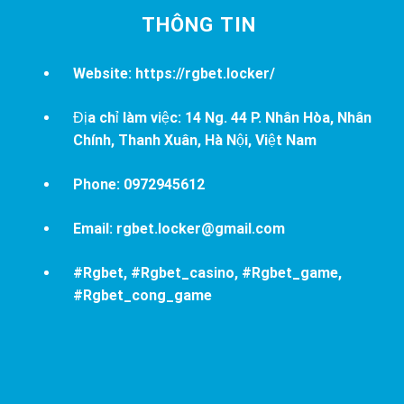
THÔNG TIN
Website: https://rgbet.locker/
Địa chỉ làm việc: 14 Ng. 44 P. Nhân Hòa, Nhân
Chính, Thanh Xuân, Hà Nội, Việt Nam
Phone: 0972945612
Email: rgbet.locker@gmail.com
#Rgbet, #Rgbet_casino, #Rgbet_game,
#Rgbet_cong_game