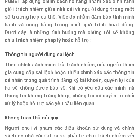
RGBET áp dụng chính sách rõ ràng nhằm xác định ranh
giới trách nhiệm giữa nhà cái và người dùng trong một
số trường hợp cụ thể. Việc đó nhằm đảm bảo tính minh
bạch và công bằng trong suốt quá trình hoạt động.
Dưới đây là những tình huống mà chúng tôi sẽ không
chịu trách nhiệm pháp lý hoặc hỗ trợ:
Thông tin người dùng sai lệch
Theo chính sách
miễn trừ trách nhiệm
, nếu người tham
gia cung cấp sai lệch hoặc thiếu chính xác các thông tin
cá nhân trong quá trình đăng ký tài khoản, quyền lợi của
họ sẽ không được bảo vệ. Khi có yêu cầu xác minh mà
thông tin không trùng khớp, chúng tôi có quyền từ chối
xử lý hoặc hỗ trợ các yêu cầu liên quan.
Không tuân thủ nội quy
Người chơi vi phạm các điều khoản sử dụng và chính
sách do nhà cái đặt ra sẽ phải tự chịu trách nhiệm với