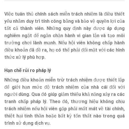
Việc tuân thủ chính sách miễn trách nhiệm là điều thiết
yếu nhằm duy trì tính công bằng và bảo vệ quyền lợi của
tất cả thành viên. Những quy định này được áp dụng
nghiêm ngặt để ngăn chặn hành vi gian lận và tạo môi
trường chơi lành mạnh. Nếu hội viên không chấp hành
điều khoản đã đề ra, họ có thể phải đối mặt với các hình
thức xử lý phù hợp.
Hạn chế rủi ro pháp lý
Những điều khoản
miễn trừ trách nhiệm
được thiết lập
để giới hạn mức độ trách nhiệm của nhà cái đối với
người dùng. Qua đó giúp giảm thiểu khả năng xảy ra các
tranh chấp pháp lý. Theo đó, thương hiệu không chịu
trách nhiệm nếu hội viên gặp phải mất mát về tài chính,
thiệt hại tinh thần hoặc bất kỳ tổn thất nào trong quá
trình sử dụng dịch vụ.