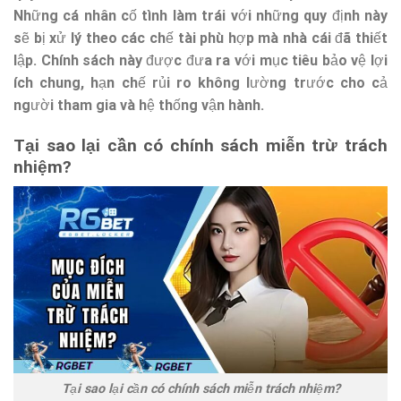
Những cá nhân cố tình làm trái với những quy định này
sẽ bị xử lý theo các chế tài phù hợp mà nhà cái đã thiết
lập. Chính sách này được đưa ra với mục tiêu bảo vệ lợi
ích chung, hạn chế rủi ro không lường trước cho cả
người tham gia và hệ thống vận hành.
Tại sao lại cần có chính sách miễn trừ trách
nhiệm?
Tại sao lại cần có chính sách miễn trách nhiệm?