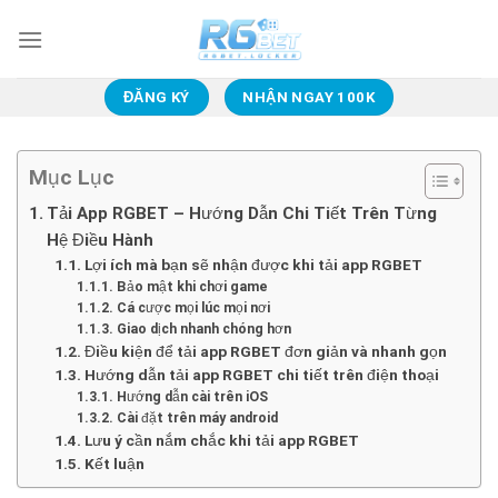
Bỏ
qua
nội
dung
ĐĂNG KÝ
NHẬN NGAY 100K
Mục Lục
Tải App RGBET – Hướng Dẫn Chi Tiết Trên Từng
Hệ Điều Hành
Lợi ích mà bạn sẽ nhận được khi tải app RGBET
Bảo mật khi chơi game
Cá cược mọi lúc mọi nơi
Giao dịch nhanh chóng hơn
Điều kiện để tải app RGBET đơn giản và nhanh gọn
Hướng dẫn tải app RGBET chi tiết trên điện thoại
Hướng dẫn cài trên iOS
Cài đặt trên máy android
Lưu ý cần nắm chắc khi tải app RGBET
Kết luận