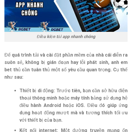
Điều kiện tải app nhanh chóng
Để quá trình tải và cài đặt phần mềm của nhà cái diễn ra
suôn sẻ, không bị gián đoạn hay lỗi phát sinh, anh em
bet thủ cần tuân thủ một số yêu cầu quan trọng. Cụ thể
như sau:
Thiết bị di động: Trước tiên, bạn cần sở hữu điện
thoại thông minh hoặc máy tính bảng sử dụng hệ
điều hành Android hoặc iOS. Điều đó giúp ứng
dụng hoạt động mượt mà và tương thích tối ưu
với thiết bị của bạn.
Kết nối internet: Một đường truyền mạng ổn