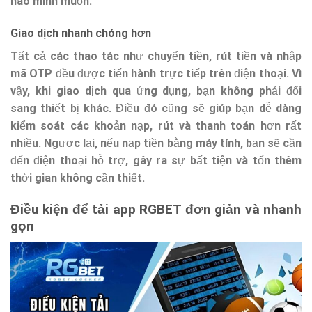
nào mình muốn.
Giao dịch nhanh chóng hơn
Tất cả các thao tác như chuyển tiền, rút tiền và nhập
mã OTP đều được tiến hành trực tiếp trên điện thoại. Vì
vậy, khi giao dịch qua ứng dụng, bạn không phải đổi
sang thiết bị khác. Điều đó cũng sẽ giúp bạn dễ dàng
kiểm soát các khoản nạp, rút và thanh toán hơn rất
nhiều. Ngược lại, nếu nạp tiền bằng máy tính, bạn sẽ cần
đến điện thoại hỗ trợ, gây ra sự bất tiện và tốn thêm
thời gian không cần thiết.
Điều kiện để tải app RGBET đơn giản và nhanh
gọn