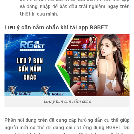
và đăng nhập để bắt đầu trải nghiệm ngay trên
thiết bị của mình.
Lưu ý cần nắm chắc khi tải app RGBET
Lưu ý bạn cần nắm chắc
Phần nội dung trên đã cung cấp hướng dẫn cụ thể giúp
người mới có thể dễ dàng cài đặt ứng dụng RGBET. Dù