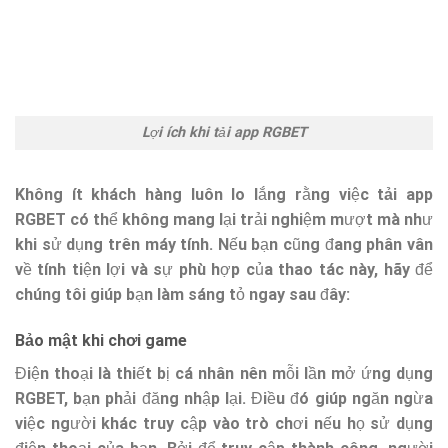
Lợi ích khi tải app RGBET
Không ít khách hàng luôn lo lắng rằng việc
tải app
RGBET
có thể không mang lại trải nghiệm mượt mà như
khi sử dụng trên máy tính. Nếu bạn cũng đang phân vân
về tính tiện lợi và sự phù hợp của thao tác này, hãy để
chúng tôi giúp bạn làm sáng tỏ ngay sau đây:
Bảo mật khi chơi game
Điện thoại là thiết bị cá nhân nên mỗi lần mở ứng dụng
RGBET, bạn phải đăng nhập lại. Điều đó giúp ngăn ngừa
việc người khác truy cập vào trò chơi nếu họ sử dụng